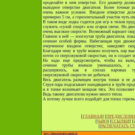
проделайте в нем отверстие. Его диаметр долж
выходное отверстие двигателя. Более точные 
очень важное условие. Входное отверстие дол
примерно 5 см, а горизонтальный участок чуть ни
В таком виде лодка годится для игр в тихом пру
служить «сухой спирт» или огарок свечи. Но дви
очень высокие скорости. Возможный вариант ско
Главное в ней — изогнутая труба двигателя, пока
сечение особой формы. Набегающая при движен
очерченное входное отверстие, замедляет ск
Благодаря чему в трубе можно получить пар выс
почти со сверхзвуковой скоростью, он и создает з
Но надо еще предусмотреть, чтобы на выхо
сечение трубы вначале уменьшалось, а 
расширялось, как в соплах паровых ту
сверхзвуковой скорости не добиться.
Весь двигатель размещен внутри топки и ее д
Струя пара подсасывает находящиеся в трубе про
и в топке возникает мощная тяга. Это позволяе
Ведь такому двигателю нужно много тепла.
А потому лучше всего подойдёт для топки горелк
[
ГЛАВНАЯ
] [
ПРЕДИСЛОВИ
[
ЧаВО
] [
ССЫЛКИ
] [
[
РАСПЕЧАТАТЬ С
http://demonstrator.narod.ru