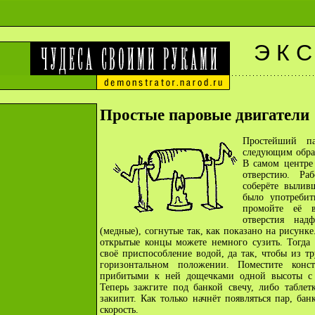
Э К С
Простые паровые двигатели
Простейший па
следующим обра
В самом центре
отверстию. Ра
соберёте вылив
было употребит
промойте её в
отверстия на
(медные), согнутые так, как показано на рисунке
открытые концы можете немного сузить. Тогда 
своё приспособление водой, да так, чтобы из тру
горизонтальном положении. Поместите конс
прибитыми к ней дощечками одной высоты с
Теперь зажгите под банкой свечу, либо таблет
закипит. Как только начнёт появляться пар, бан
скорость.