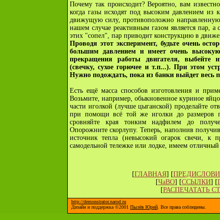
Почему так происходит? Вероятно, вам известно
когда газы исходят под высоким давлением из к
движущую силу, противоположно направленную 
нашем случае реактивным газом является пар, а
этих "сопел", пар приводит конструкцию в движе
Проводя этот эксперимент, будьте очень ост
большим давлением и имеет очень высокую
прекращения работы двигателя, выбейте и
(свечку, сухое горючее и т.п...). При этом ус
Нужно подождать, пока из банки выйдет весь п
Есть ещё масса способов изготовления и прим
Возьмите, например, обыкновенное куриное яйцо
части иголкой (лучше цыганской) проделайте отв
при помощи всё той же иголки до размеров п
сровняйте края тонким надфилем до получен
Опорожните скорлупу. Теперь, наполнив получив
источник тепла (невысокий огарок свечи, к п
самодельной тележке или лодке, имеем отличный 
[
ГЛАВНАЯ
] [
ПРЕДИСЛОВИ
[
ЧаВО
] [
ССЫЛКИ
] [
[
РАСПЕЧАТАТЬ С
http://demonstrator.narod.ru
Дизайн и поддержка ©2001
Пылёв Юрий
. Все права соблюдены.